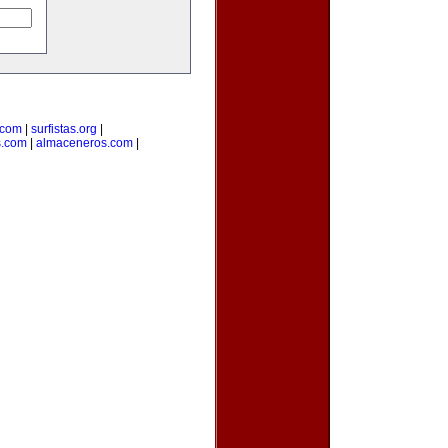
.com
|
surfistas.org
|
s.com
|
almaceneros.com
|