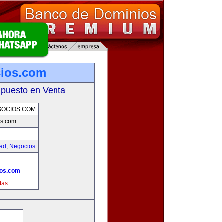
cios.com
 puesto en Venta
GOCIOS.COM
os.com
dad
,
Negocios
!
ios.com
tas