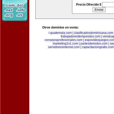
Precio Ofrecido $
Otros dominios en venta:
i-guatemala.com
|
clasificadosdominicana.com
trabajadorestemporales.com
|
vendoa
consejosprofesionales.com
|
expovideojuegos.co
marketing1x1.com
|
partesdemotos.com
|
se
servidoresinternet.com
|
capacitaciongratis.com