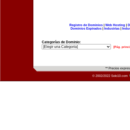
Registro de Dominios
|
Web Hosting
|
D
Dominios Expirados
|
Industrias
|
Indu
Categorías de Dominio:
[Pág. princi
** Precios expre
© 2002/2022 Solo10.com