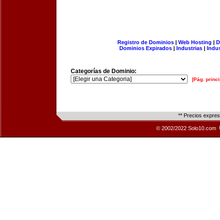
Registro de Dominios
|
Web Hosting
|
D
Dominios Expirados
|
Industrias
|
Indu
Categorías de Dominio:
[Pág. princi
** Precios expre
© 2002/2022 Solo10.com