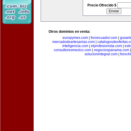
Precio Ofrecido $
Otros dominios en venta:
europymes.com
|
foroecuador.com
|
guiael
mercadodeartesanias.com
|
catalogosdeofertas.
inteligencia.com
|
elprofesionista.com
|
est
consultoresmexico.com
|
negociospanama.com
solucionintegral.com
|
foroch