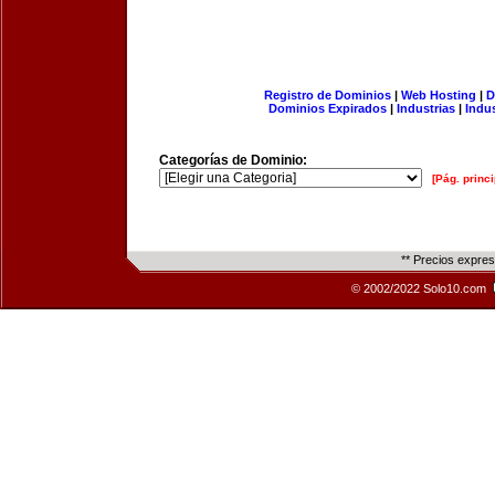
Registro de Dominios
|
Web Hosting
|
D
Dominios Expirados
|
Industrias
|
Indu
Categorías de Dominio:
[Pág. princi
** Precios expre
© 2002/2022 Solo10.com