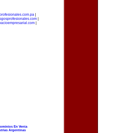
profesionales.com.pa
|
esgosprofesionales.com
|
pacioempresarial.com
|
ominios En Venta
strias Argentinas