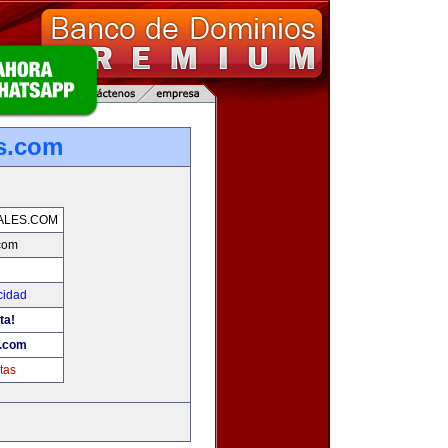
es.com
ALES.COM
.com
cidad
ta!
s.com
tas