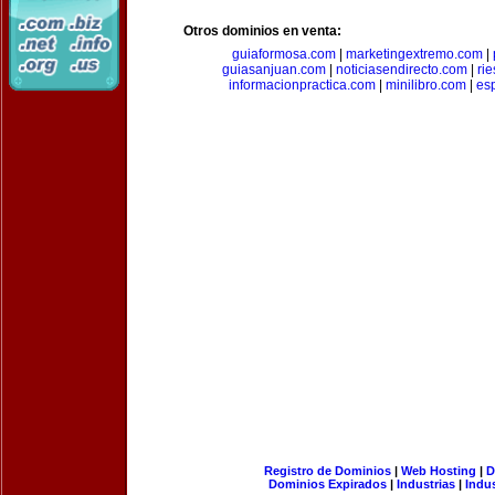
Otros dominios en venta:
guiaformosa.com
|
marketingextremo.com
|
guiasanjuan.com
|
noticiasendirecto.com
|
ri
informacionpractica.com
|
minilibro.com
|
es
Registro de Dominios
|
Web Hosting
|
D
Dominios Expirados
|
Industrias
|
Indu