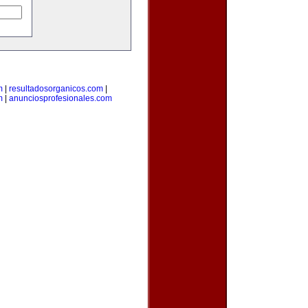
m
|
resultadosorganicos.com
|
m
|
anunciosprofesionales.com