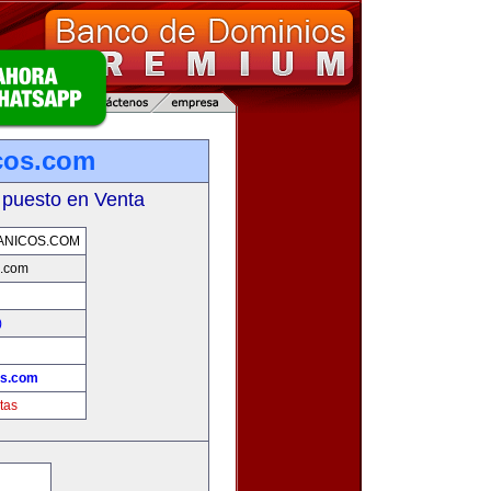
cos.com
 puesto en Venta
ANICOS.COM
s.com
)
!
os.com
tas