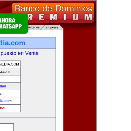
dia.com
 puesto en Venta
MEDIA.COM
ia.com
idad
a!
dia.com
tas