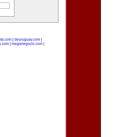
ta.com
|
deuruguay.com
|
s.com
|
meganegocio.com
|