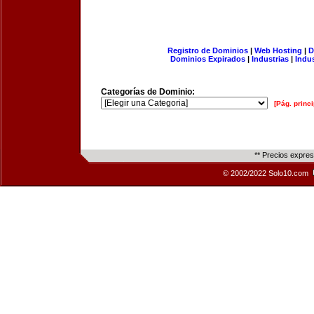
Registro de Dominios
|
Web Hosting
|
D
Dominios Expirados
|
Industrias
|
Indu
Categorías de Dominio:
[Pág. princi
** Precios expre
© 2002/2022 Solo10.com