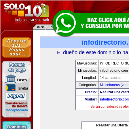
infodirectorio
El dueño de este dominio lo ha
Mayusculas:
INFODIRECTORI
Minusculas:
infodirectorio.com
Longitud:
14 caracteres
Categorias:
Miscelaneas (vari
Precio:
Realizar una ofert
Visitar!
infodirectorio.co
Serán consideradas ofer
Realizar una Oferta