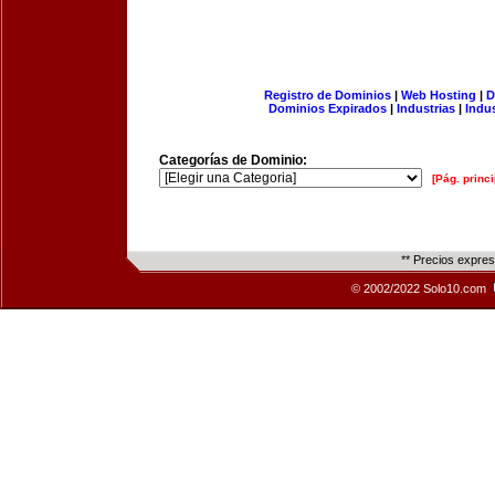
Registro de Dominios
|
Web Hosting
|
D
Dominios Expirados
|
Industrias
|
Indu
Categorías de Dominio:
[Pág. princi
** Precios expre
© 2002/2022 Solo10.com