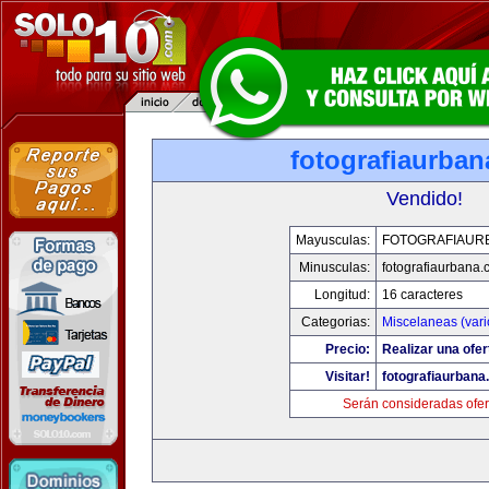
fotografiaurba
Vendido!
Mayusculas:
FOTOGRAFIAUR
Minusculas:
fotografiaurbana
Longitud:
16 caracteres
Categorias:
Miscelaneas (vari
Precio:
Realizar una ofer
Visitar!
fotografiaurbana
Serán consideradas ofer