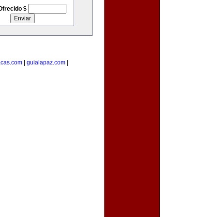
Ofrecido $
acas.com
|
guialapaz.com
|