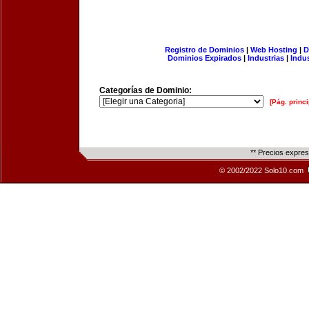
Registro de Dominios
|
Web Hosting
|
D
Dominios Expirados
|
Industrias
|
Indu
Categorías de Dominio:
[Pág. princi
** Precios expre
© 2002/2022 Solo10.com