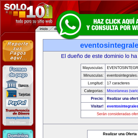
eventosintegral
El dueño de este dominio lo ha
Mayusculas:
EVENTOSINTEG
Minusculas:
eventosintegrales
Longitud:
17 caracteres
Categorias:
Miscelaneas (vari
Precio:
Realizar una ofert
Visitar!
eventosintegrale
Serán consideradas ofer
Realizar una Oferta