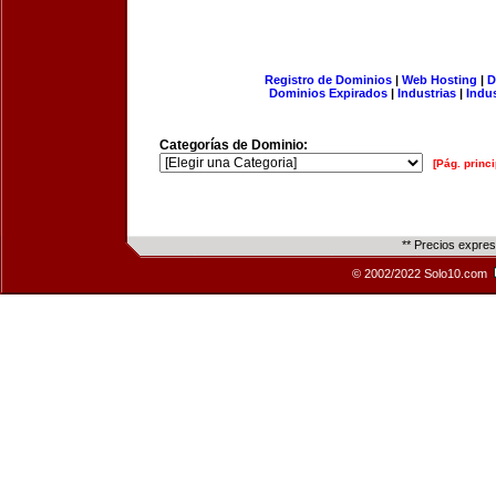
Registro de Dominios
|
Web Hosting
|
D
Dominios Expirados
|
Industrias
|
Indu
Categorías de Dominio:
[Pág. princi
** Precios expre
© 2002/2022 Solo10.com