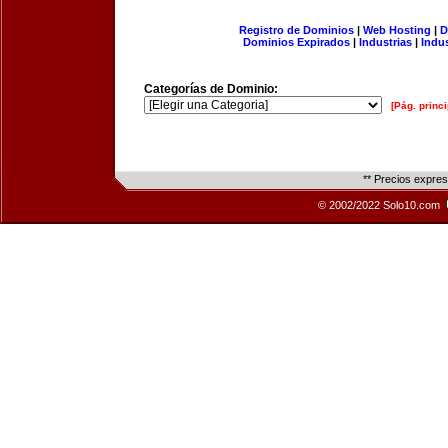
Registro de Dominios
|
Web Hosting
|
D
Dominios Expirados
|
Industrias
|
Indu
Categorías de Dominio:
[Pág. princi
** Precios expre
© 2002/2022 Solo10.com