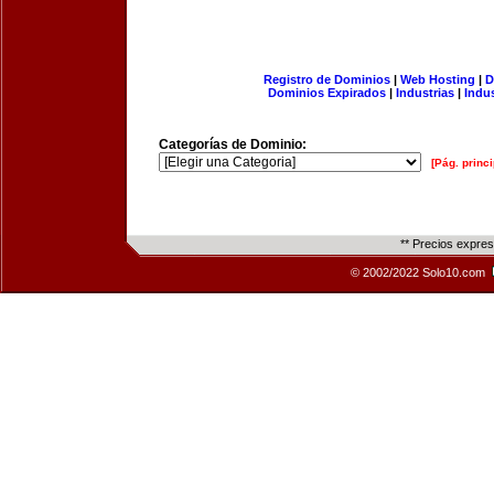
Registro de Dominios
|
Web Hosting
|
D
Dominios Expirados
|
Industrias
|
Indu
Categorías de Dominio:
[Pág. princi
** Precios expre
© 2002/2022 Solo10.com