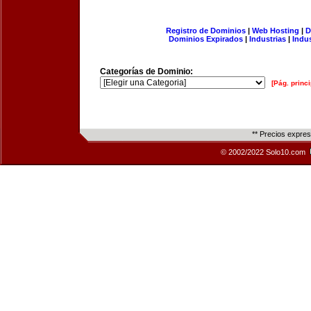
Registro de Dominios
|
Web Hosting
|
D
Dominios Expirados
|
Industrias
|
Indu
Categorías de Dominio:
[Pág. princi
** Precios expre
© 2002/2022 Solo10.com