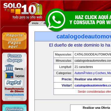
catalogodeautomov
El dueño de este dominio lo ha
Mayusculas:
CATALOGODEAUTOMOVI
Minusculas:
catalogodeautomoviles.co
Longitud:
21 caracteres
Categorias:
AutomÃ³viles y Coches
,
Ma
Precio:
Realizar una oferta!
Visitar!
catalogodeautomoviles.
Serán consideradas ofer
Realizar una Oferta