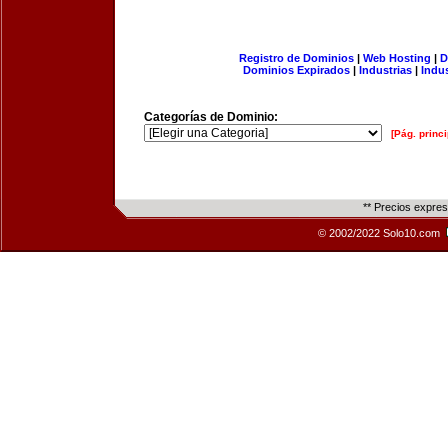
Registro de Dominios
|
Web Hosting
|
D
Dominios Expirados
|
Industrias
|
Indu
Categorías de Dominio:
[Pág. princi
** Precios expre
© 2002/2022 Solo10.com