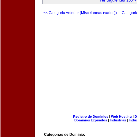
Ver Siguientes 150 >
<< Categoria Anterior (Miscelaneas (varios))
Categori
Registro de Dominios
|
Web Hosting
|
D
Dominios Expirados
|
Industrias
|
Indu
Categorías de Dominio: