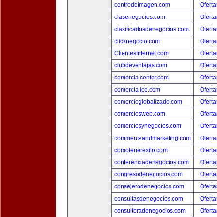
centrodeimagen.com
Oferta
clasenegocios.com
Oferta
clasificadosdenegocios.com
Oferta
clicknegocio.com
Oferta
ClientesInternet.com
Oferta
clubdeventajas.com
Oferta
comercialcenter.com
Oferta
comercialice.com
Oferta
comercioglobalizado.com
Oferta
comerciosweb.com
Oferta
comerciosynegocios.com
Oferta
commerceandmarketing.com
Oferta
comotenerexito.com
Oferta
conferenciadenegocios.com
Oferta
congresodenegocios.com
Oferta
consejerodenegocios.com
Oferta
consultasdenegocios.com
Oferta
consultoradenegocios.com
Oferta