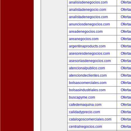
analisisdenegocios.com
Oferta
analistadenegocio.com
Oferta
analistadenegocios.com
Oferta
anunciosdenegocios.com
Oferta
areadenegocios.com
Oferta
areanegocios.com
Oferta
argentinaproducts.com
Oferta
asesoresdenegocios.com
Oferta
asesoriasdenegocios.com
Oferta
atencionalpublico.com
Oferta
atenciondeclientes.com
Oferta
bolsascomerciales.com
Oferta
bolsasindustriales.com
Oferta
buscapyme.com
Oferta
cafedemaquina.com
Oferta
calidadyprecio.com
Oferta
catalogoscomerciales.com
Oferta
centralnegocios.com
Oferta