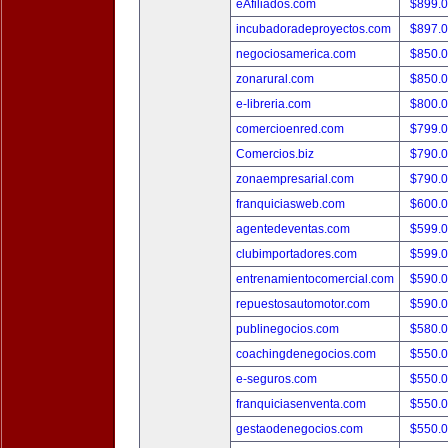
eAfiliados.com
$899.
incubadoradeproyectos.com
$897.
negociosamerica.com
$850.
zonarural.com
$850.
e-libreria.com
$800.
comercioenred.com
$799.
Comercios.biz
$790.
zonaempresarial.com
$790.
franquiciasweb.com
$600.
agentedeventas.com
$599.
clubimportadores.com
$599.
entrenamientocomercial.com
$590.
repuestosautomotor.com
$590.
publinegocios.com
$580.
coachingdenegocios.com
$550.
e-seguros.com
$550.
franquiciasenventa.com
$550.
gestaodenegocios.com
$550.