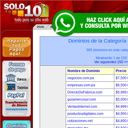
Dominios de la Categoría
385 dominios en esta categ
Mostrando 1 de 150
Ver siguientes 150 >>
Nombre de Dominio
Precio
negocios.com.pa
$7,500
empresas.com.pa
$6,500
DirectoDeFabrica.com
$5,999
guiamercosur.com
$5,000
VentasInternet.com
$4,999
productosdigitales.com
$4,950
cotizaciones.net
$4,800