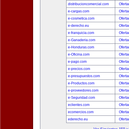
distribucioncomercial.com
Oferta
e-cargas.com
Oferta
e-cosmetica.com
Oferta
e-derecho.eu
Oferta
e-franquicia.com
Oferta
e-Ganaderia.com
Oferta
e-Honduras.com
Oferta
e-Oficina.com
Oferta
e-pago.com
Oferta
e-precios.com
Oferta
e-presupuestos.com
Oferta
e-Productos.com
Oferta
e-proveedores.com
Oferta
e-Seguridad.com
Oferta
eclientes.com
Oferta
ecomercios.com
Oferta
ederecho.eu
Oferta