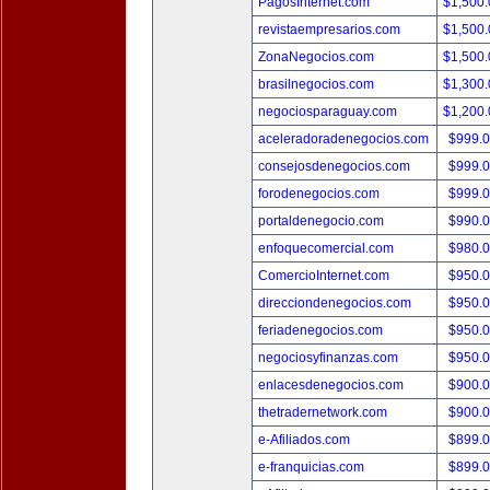
PagosInternet.com
$1,500
revistaempresarios.com
$1,500
ZonaNegocios.com
$1,500
brasilnegocios.com
$1,300
negociosparaguay.com
$1,200
aceleradoradenegocios.com
$999.
consejosdenegocios.com
$999.
forodenegocios.com
$999.
portaldenegocio.com
$990.
enfoquecomercial.com
$980.
ComercioInternet.com
$950.
direcciondenegocios.com
$950.
feriadenegocios.com
$950.
negociosyfinanzas.com
$950.
enlacesdenegocios.com
$900.
thetradernetwork.com
$900.
e-Afiliados.com
$899.
e-franquicias.com
$899.