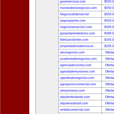
guiamercosul.com
$550.
mundodelosnegocios.com
$550.
NegociosInternet.net
$550.
seguropymes.com
$550.
negociosenaccion.com
$495.
guiaemprendedores.com
$380.
fidelizarclientes.com
$345.
propiedadesvalencia.es
$295.
abcnegocios.com
Oferta
academiadenegocios.com
Oferta
agenciadecoches.com
Oferta
agendadereuniones.com
Oferta
agentesdenegocios.com
Oferta
agrupacioncomercial.com
Oferta
almaceneros.com
Oferta
alquilerdestands.com
Oferta
alquileresbrasil.com
Oferta
ambitocomercial.com
Oferta