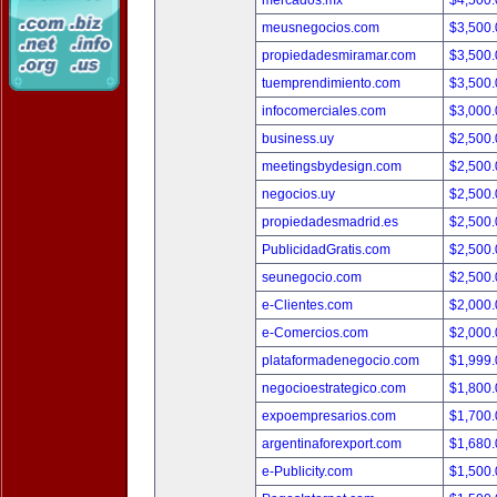
mercados.mx
$4,500
meusnegocios.com
$3,500
propiedadesmiramar.com
$3,500
tuemprendimiento.com
$3,500
infocomerciales.com
$3,000
business.uy
$2,500
meetingsbydesign.com
$2,500
negocios.uy
$2,500
propiedadesmadrid.es
$2,500
PublicidadGratis.com
$2,500
seunegocio.com
$2,500
e-Clientes.com
$2,000
e-Comercios.com
$2,000
plataformadenegocio.com
$1,999
negocioestrategico.com
$1,800
expoempresarios.com
$1,700
argentinaforexport.com
$1,680
e-Publicity.com
$1,500